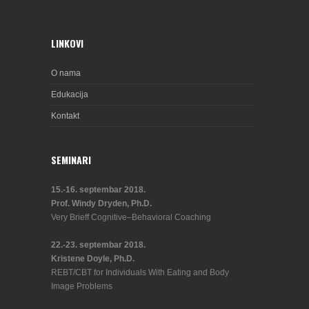
LINKOVI
O nama
Edukacija
Kontakt
SEMINARI
15.-16. septembar 2018.
Prof. Windy Dryden, Ph.D.
Very Brieff Cognitive–Behavioral Coaching
22.-23. septembar 2018.
Kristene Doyle, Ph.D.
REBT/CBT for Individuals With Eating and Body
Image Problems