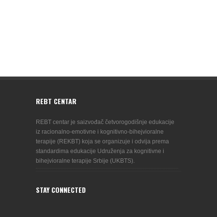
REBT CENTAR
REBT centar je saizvođač četvorogodišnje edukacije
iz racionalno-emotivne i kognitivno-bihejvioralne
terapije (REKBT) koja se organizuje i odvija prema
standardima edukacije Udruženja za kognitivne i
bihejvioralne terapije Srbije (UKBTS).
STAY CONNECTED